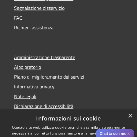
Segnalazione disservizio
FAQ
Richiedi assistenza
Amministrazione trasparente
Albo pretorio
Piano di miglioramento dei servizi
Informativa privacy
Note legali
Dichiarazione di accessibilità
×
Obiettivi di accessibilità per l'anno 2025
Informazioni sui cookie
Questo sito web utilizza cookie tecnici e assimilati strettamente
necessari al corretto funzionamento e alla navigazione del sito,
✕
Chatta con me