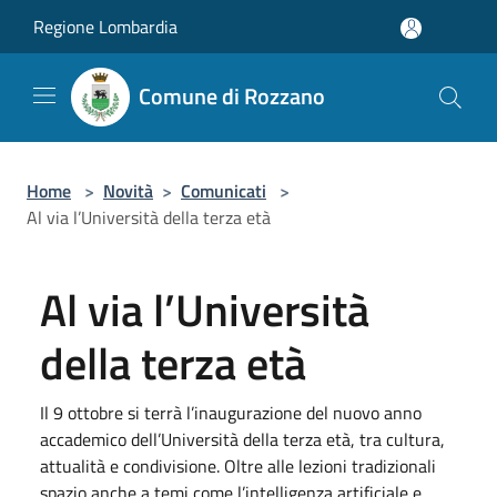
Salta al contenuto principale
Regione Lombardia
Comune di Rozzano
Home
>
Novità
>
Comunicati
>
Al via l’Università della terza età
Al via l’Università
della terza età
Il 9 ottobre si terrà l’inaugurazione del nuovo anno
accademico dell’Università della terza età, tra cultura,
attualità e condivisione. Oltre alle lezioni tradizionali
spazio anche a temi come l’intelligenza artificiale e