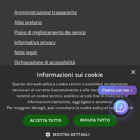
Amministrazione trasparente
Albo pretorio
Piano di miglioramento dei servizi
Informativa privacy
Note legali
Dichiarazione di accessibilità
×
Obiettivi di accessibilità per l'anno 2025
Informazioni sui cookie
Questo sito web utilizza cookie tecnici e assimilati strettamente
necessari al corretto funzionamento e alla navigazione del sito,
✕
Chatta con me
nonché un cookie tecnico analitico al solo fine di elaborare
informazioni statistiche, aggregate e anonime.
RSS
Copyright © 2026 • Comune di
Per maggiori dettagli, può consultare la cookie policy al seguente
link
Accessibilità
Rozzano • Powered by
Privacy
Municipium
Accesso
•
RIFIUTA TUTTO
ACCETTA TUTTO
Cookie
redazione
Mappa del sito
MOSTRA DETTAGLI