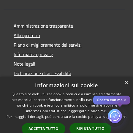
Amministrazione trasparente
Albo pretorio
Piano di miglioramento dei servizi
Informativa privacy
Note legali
Dichiarazione di accessibilità
×
Obiettivi di accessibilità per l'anno 2025
Informazioni sui cookie
Questo sito web utilizza cookie tecnici e assimilati strettamente
necessari al corretto funzionamento e alla navigazione del sito,
✕
Chatta con me
nonché un cookie tecnico analitico al solo fine di elaborare
informazioni statistiche, aggregate e anonime.
RSS
Copyright © 2026 • Comune di
Per maggiori dettagli, può consultare la cookie policy al seguente
link
Accessibilità
Rozzano • Powered by
Privacy
Municipium
Accesso
•
RIFIUTA TUTTO
ACCETTA TUTTO