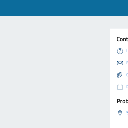
Cont
Prob