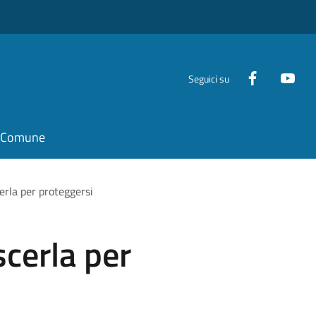
Seguici su
il Comune
erla per proteggersi
scerla per