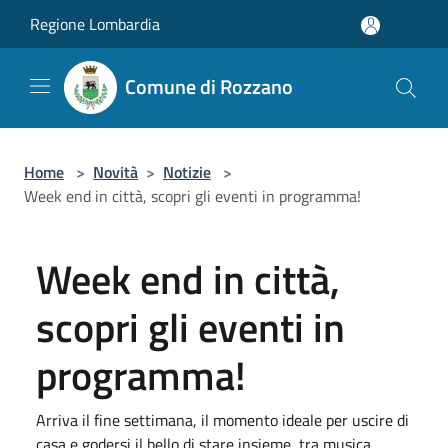
Salta al contenuto principale
Regione Lombardia
Comune di Rozzano
Home
>
Novità
>
Notizie
>
Week end in città, scopri gli eventi in programma!
Week end in città,
scopri gli eventi in
programma!
Arriva il fine settimana, il momento ideale per uscire di
casa e godersi il bello di stare insieme, tra musica