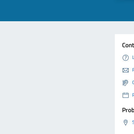
Cont
Prob