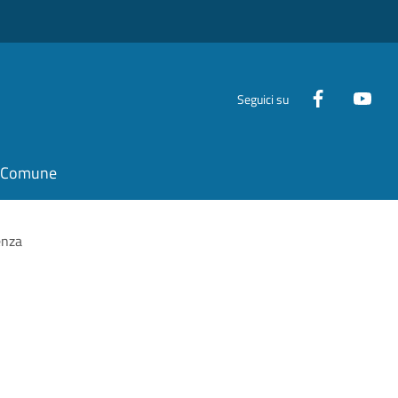
Seguici su
il Comune
enza