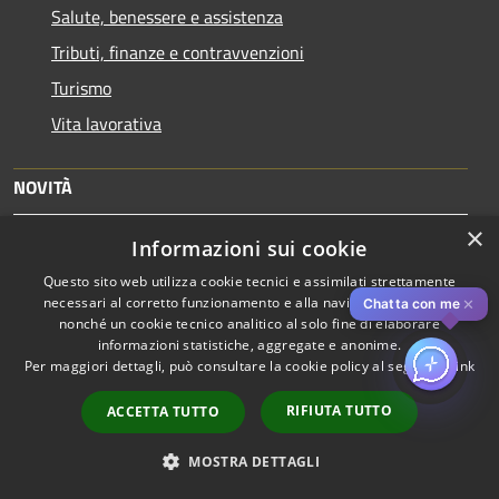
Salute, benessere e assistenza
Tributi, finanze e contravvenzioni
Turismo
Vita lavorativa
NOVITÀ
Notizie
×
Informazioni sui cookie
Comunicati
Questo sito web utilizza cookie tecnici e assimilati strettamente
Avvisi
necessari al corretto funzionamento e alla navigazione del sito,
✕
Chatta con me
nonché un cookie tecnico analitico al solo fine di elaborare
informazioni statistiche, aggregate e anonime.
VIVERE IL COMUNE
Per maggiori dettagli, può consultare la cookie policy al seguente
link
Eventi
RIFIUTA TUTTO
ACCETTA TUTTO
Luoghi
MOSTRA DETTAGLI