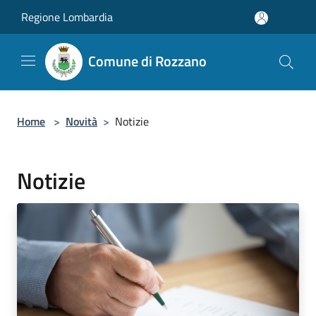
Salta al contenuto principale
Regione Lombardia
Comune di Rozzano
Home
>
Novità
>
Notizie
Notizie