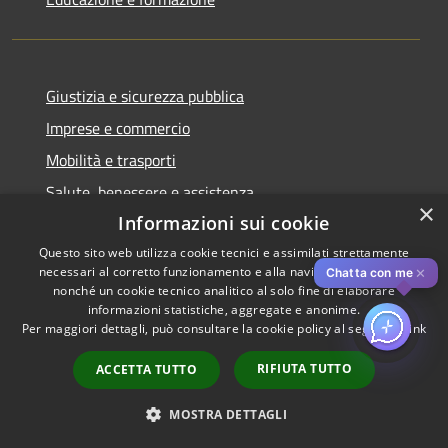
Giustizia e sicurezza pubblica
Imprese e commercio
Mobilità e trasporti
Salute, benessere e assistenza
×
Informazioni sui cookie
Tributi, finanze e contravvenzioni
Turismo
Questo sito web utilizza cookie tecnici e assimilati strettamente
necessari al corretto funzionamento e alla navigazione del sito,
✕
Chatta con me
Vita lavorativa
nonché un cookie tecnico analitico al solo fine di elaborare
informazioni statistiche, aggregate e anonime.
Per maggiori dettagli, può consultare la cookie policy al seguente
link
NOVITÀ
RIFIUTA TUTTO
ACCETTA TUTTO
Notizie
Comunicati
MOSTRA DETTAGLI