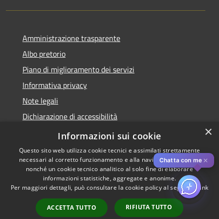
Amministrazione trasparente
Albo pretorio
Piano di miglioramento dei servizi
Informativa privacy
Note legali
Dichiarazione di accessibilità
×
Obiettivi di accessibilità per l'anno 2025
Informazioni sui cookie
Questo sito web utilizza cookie tecnici e assimilati strettamente
necessari al corretto funzionamento e alla navigazione del sito,
✕
Chatta con me
nonché un cookie tecnico analitico al solo fine di elaborare
informazioni statistiche, aggregate e anonime.
RSS
Copyright © 2026 • Comune di
Per maggiori dettagli, può consultare la cookie policy al seguente
link
Accessibilità
Rozzano • Powered by
Privacy
Municipium
Accesso
•
RIFIUTA TUTTO
ACCETTA TUTTO
Cookie
redazione