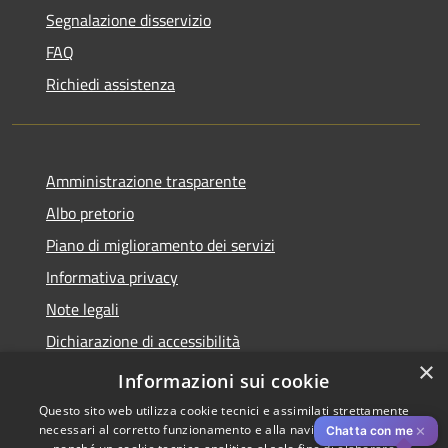
Segnalazione disservizio
FAQ
Richiedi assistenza
Amministrazione trasparente
Albo pretorio
Piano di miglioramento dei servizi
Informativa privacy
Note legali
Dichiarazione di accessibilità
×
Obiettivi di accessibilità per l'anno 2025
Informazioni sui cookie
Questo sito web utilizza cookie tecnici e assimilati strettamente
necessari al corretto funzionamento e alla navigazione del sito,
✕
Chatta con me