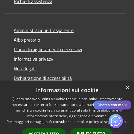
Richiedi assistenza
Amministrazione trasparente
Albo pretorio
Piano di miglioramento dei servizi
Informativa privacy
Note legali
Dichiarazione di accessibilità
×
Obiettivi di accessibilità per l'anno 2025
Informazioni sui cookie
Questo sito web utilizza cookie tecnici e assimilati strettamente
necessari al corretto funzionamento e alla navigazione del sito,
✕
Chatta con me
nonché un cookie tecnico analitico al solo fine di elaborare
informazioni statistiche, aggregate e anonime.
RSS
Copyright © 2026 • Comune di
Per maggiori dettagli, può consultare la cookie policy al seguente
link
Accessibilità
Rozzano • Powered by
Privacy
Municipium
Accesso
•
RIFIUTA TUTTO
ACCETTA TUTTO