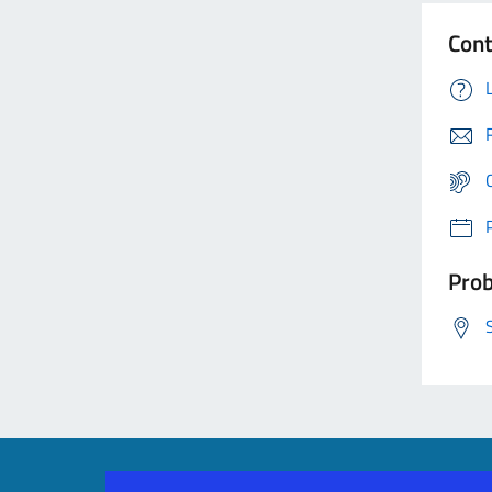
Cont
Prob