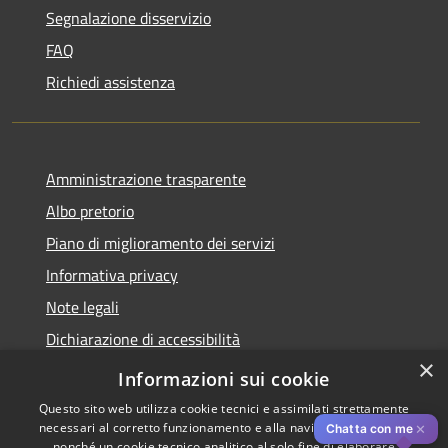
Segnalazione disservizio
FAQ
Richiedi assistenza
Amministrazione trasparente
Albo pretorio
Piano di miglioramento dei servizi
Informativa privacy
Note legali
Dichiarazione di accessibilità
×
Obiettivi di accessibilità per l'anno 2025
Informazioni sui cookie
Questo sito web utilizza cookie tecnici e assimilati strettamente
necessari al corretto funzionamento e alla navigazione del sito,
✕
Chatta con me
nonché un cookie tecnico analitico al solo fine di elaborare