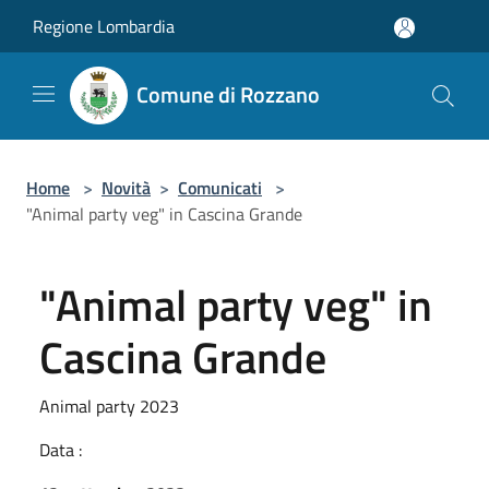
Salta al contenuto principale
Regione Lombardia
Comune di Rozzano
Home
>
Novità
>
Comunicati
>
"Animal party veg" in Cascina Grande
"Animal party veg" in
Cascina Grande
Animal party 2023
Data :