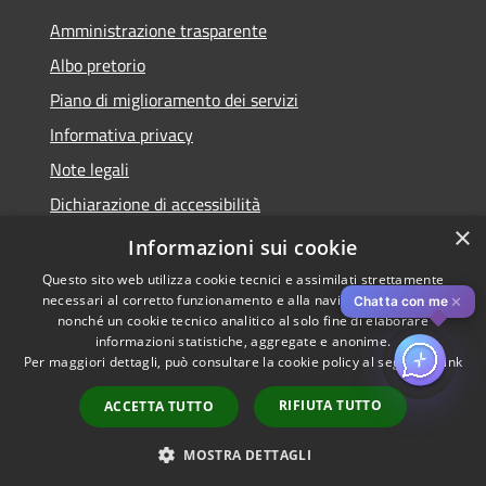
Amministrazione trasparente
Albo pretorio
Piano di miglioramento dei servizi
Informativa privacy
Note legali
Dichiarazione di accessibilità
×
Obiettivi di accessibilità per l'anno 2025
Informazioni sui cookie
Questo sito web utilizza cookie tecnici e assimilati strettamente
necessari al corretto funzionamento e alla navigazione del sito,
✕
Chatta con me
nonché un cookie tecnico analitico al solo fine di elaborare
informazioni statistiche, aggregate e anonime.
RSS
Copyright © 2026 • Comune di
Per maggiori dettagli, può consultare la cookie policy al seguente
link
Accessibilità
Rozzano • Powered by
Privacy
Municipium
Accesso
•
RIFIUTA TUTTO
ACCETTA TUTTO
Cookie
redazione
Mappa del sito
MOSTRA DETTAGLI