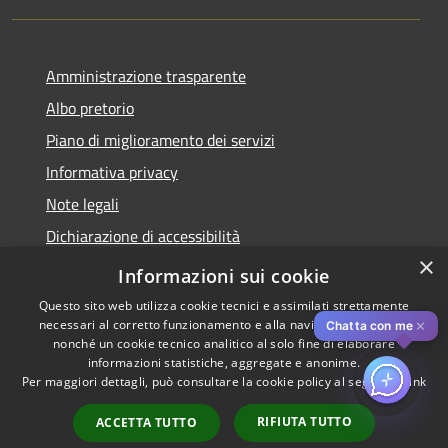
Amministrazione trasparente
Albo pretorio
Piano di miglioramento dei servizi
Informativa privacy
Note legali
Dichiarazione di accessibilità
×
Obiettivi di accessibilità per l'anno 2025
Informazioni sui cookie
Questo sito web utilizza cookie tecnici e assimilati strettamente
necessari al corretto funzionamento e alla navigazione del sito,
✕
Chatta con me
nonché un cookie tecnico analitico al solo fine di elaborare
informazioni statistiche, aggregate e anonime.
RSS
Copyright © 2026 • Comune di
Per maggiori dettagli, può consultare la cookie policy al seguente
link
Accessibilità
Rozzano • Powered by
Privacy
Municipium
Accesso
•
RIFIUTA TUTTO
ACCETTA TUTTO
Cookie
redazione