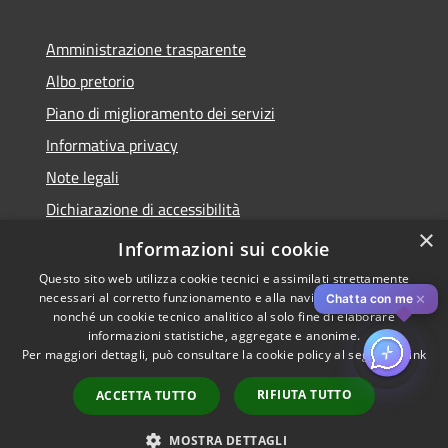
Amministrazione trasparente
Albo pretorio
Piano di miglioramento dei servizi
Informativa privacy
Note legali
Dichiarazione di accessibilità
×
Obiettivi di accessibilità per l'anno 2025
Informazioni sui cookie
Questo sito web utilizza cookie tecnici e assimilati strettamente
necessari al corretto funzionamento e alla navigazione del sito,
✕
Chatta con me
nonché un cookie tecnico analitico al solo fine di elaborare
informazioni statistiche, aggregate e anonime.
RSS
Copyright © 2026 • Comune di
Per maggiori dettagli, può consultare la cookie policy al seguente
link
Accessibilità
Rozzano • Powered by
Privacy
Municipium
Accesso
•
RIFIUTA TUTTO
ACCETTA TUTTO
Cookie
redazione
Mappa del sito
MOSTRA DETTAGLI