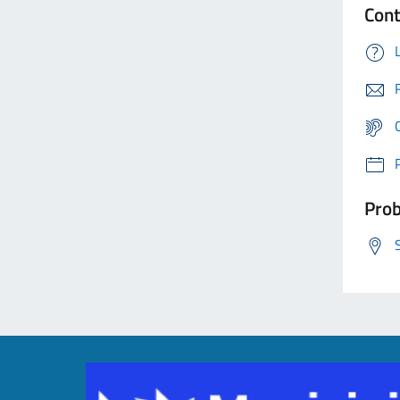
Cont
Prob