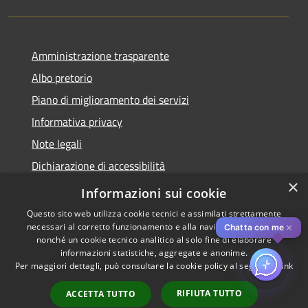
Amministrazione trasparente
Albo pretorio
Piano di miglioramento dei servizi
Informativa privacy
Note legali
Dichiarazione di accessibilità
×
Obiettivi di accessibilità per l'anno 2025
Informazioni sui cookie
Questo sito web utilizza cookie tecnici e assimilati strettamente
necessari al corretto funzionamento e alla navigazione del sito,
✕
Chatta con me
nonché un cookie tecnico analitico al solo fine di elaborare
informazioni statistiche, aggregate e anonime.
RSS
Copyright © 2026 • Comune di
Per maggiori dettagli, può consultare la cookie policy al seguente
link
Accessibilità
Rozzano • Powered by
Privacy
Municipium
Accesso
•
RIFIUTA TUTTO
ACCETTA TUTTO
Cookie
redazione