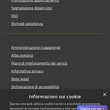
Prenotazione appuntamento
Segnalazione disservizio
FAQ
Richiedi assistenza
Amministrazione trasparente
Albo pretorio
Piano di miglioramento dei servizi
Informativa privacy
Note legali
Dichiarazione di accessibilità
×
Obiettivi di accessibilità per l'anno 2025
Informazioni sui cookie
Questo sito web utilizza cookie tecnici e assimilati strettamente
necessari al corretto funzionamento e alla navigazione del sito,
✕
Chatta con me