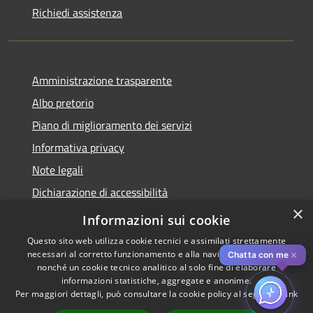
Richiedi assistenza
Amministrazione trasparente
Albo pretorio
Piano di miglioramento dei servizi
Informativa privacy
Note legali
Dichiarazione di accessibilità
×
Obiettivi di accessibilità per l'anno 2025
Informazioni sui cookie
Questo sito web utilizza cookie tecnici e assimilati strettamente
necessari al corretto funzionamento e alla navigazione del sito,
✕
Chatta con me
nonché un cookie tecnico analitico al solo fine di elaborare
informazioni statistiche, aggregate e anonime.
RSS
Copyright © 2026 • Comune di
Per maggiori dettagli, può consultare la cookie policy al seguente
link
Accessibilità
Rozzano • Powered by