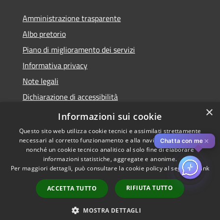
Amministrazione trasparente
Albo pretorio
Piano di miglioramento dei servizi
Informativa privacy
Note legali
Dichiarazione di accessibilità
×
Obiettivi di accessibilità per l'anno 2025
Informazioni sui cookie
Questo sito web utilizza cookie tecnici e assimilati strettamente
necessari al corretto funzionamento e alla navigazione del sito,
✕
Chatta con me
nonché un cookie tecnico analitico al solo fine di elaborare
informazioni statistiche, aggregate e anonime.
RSS
Copyright © 2026 • Comune di
Per maggiori dettagli, può consultare la cookie policy al seguente
link
Accessibilità
Rozzano • Powered by
Privacy
Municipium
Accesso
•
RIFIUTA TUTTO
ACCETTA TUTTO
Cookie
redazione
Mappa del sito
MOSTRA DETTAGLI