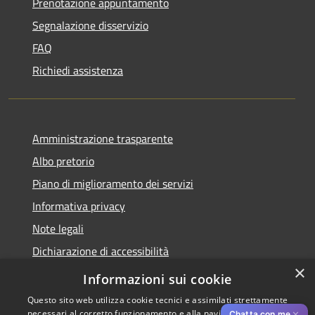
Prenotazione appuntamento
Segnalazione disservizio
FAQ
Richiedi assistenza
Amministrazione trasparente
Albo pretorio
Piano di miglioramento dei servizi
Informativa privacy
Note legali
Dichiarazione di accessibilità
×
Obiettivi di accessibilità per l'anno 2025
Informazioni sui cookie
Questo sito web utilizza cookie tecnici e assimilati strettamente
necessari al corretto funzionamento e alla navigazione del sito,
✕
Chatta con me