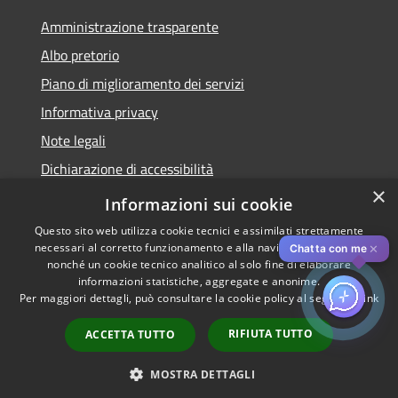
Amministrazione trasparente
Albo pretorio
Piano di miglioramento dei servizi
Informativa privacy
Note legali
Dichiarazione di accessibilità
×
Obiettivi di accessibilità per l'anno 2025
Informazioni sui cookie
Questo sito web utilizza cookie tecnici e assimilati strettamente
necessari al corretto funzionamento e alla navigazione del sito,
✕
Chatta con me
nonché un cookie tecnico analitico al solo fine di elaborare
informazioni statistiche, aggregate e anonime.
RSS
Copyright © 2026 • Comune di
Per maggiori dettagli, può consultare la cookie policy al seguente
link
Accessibilità
Rozzano • Powered by
Privacy
Municipium
Accesso
•
RIFIUTA TUTTO
ACCETTA TUTTO
Cookie
redazione
Mappa del sito
MOSTRA DETTAGLI