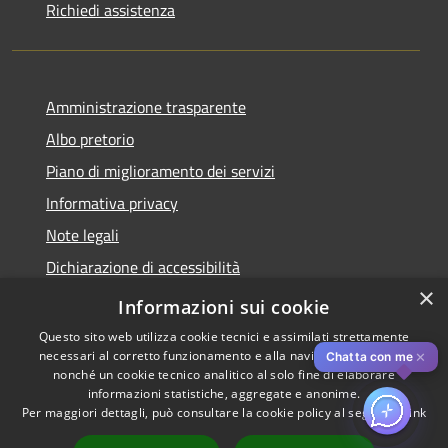
Richiedi assistenza
Amministrazione trasparente
Albo pretorio
Piano di miglioramento dei servizi
Informativa privacy
Note legali
Dichiarazione di accessibilità
×
Obiettivi di accessibilità per l'anno 2025
Informazioni sui cookie
Questo sito web utilizza cookie tecnici e assimilati strettamente
necessari al corretto funzionamento e alla navigazione del sito,
✕
Chatta con me
nonché un cookie tecnico analitico al solo fine di elaborare
informazioni statistiche, aggregate e anonime.
RSS
Copyright © 2026 • Comune di
Per maggiori dettagli, può consultare la cookie policy al seguente
link
Accessibilità
Rozzano • Powered by