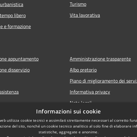
Turismo
 urbanistica
Vita lavorativa
 tempo libero
e e formazione
ione appuntamento
Amministrazione trasparente
one disservizio
Albo pretorio
Piano di miglioramento dei servi
ssistenza
Informativa privacy
Note legali
Informazioni sui cookie
Dichiarazione di accessibilità
web utilizza cookie tecnici e assimilati strettamente necessari al corretto fu
Obiettivi di accessibilità per l'
azione del sito, nonché un cookie tecnico analitico al solo fine di elaborare i
statistiche, aggregate e anonime.