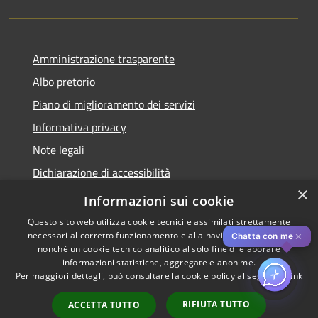
Amministrazione trasparente
Albo pretorio
Piano di miglioramento dei servizi
Informativa privacy
Note legali
Dichiarazione di accessibilità
×
Obiettivi di accessibilità per l'anno 2025
Informazioni sui cookie
Questo sito web utilizza cookie tecnici e assimilati strettamente
necessari al corretto funzionamento e alla navigazione del sito,
✕
Chatta con me
nonché un cookie tecnico analitico al solo fine di elaborare
informazioni statistiche, aggregate e anonime.
RSS
Copyright © 2026 • Comune di
Per maggiori dettagli, può consultare la cookie policy al seguente
link
Accessibilità
Rozzano • Powered by
Privacy
Municipium
Accesso
•
RIFIUTA TUTTO
ACCETTA TUTTO