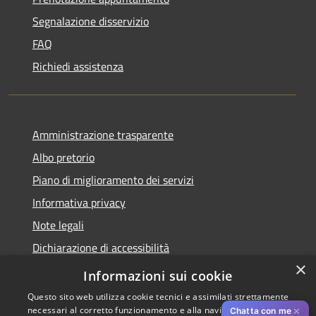
Segnalazione disservizio
FAQ
Richiedi assistenza
Amministrazione trasparente
Albo pretorio
Piano di miglioramento dei servizi
Informativa privacy
Note legali
Dichiarazione di accessibilità
×
Obiettivi di accessibilità per l'anno 2025
Informazioni sui cookie
Questo sito web utilizza cookie tecnici e assimilati strettamente
necessari al corretto funzionamento e alla navigazione del sito,
✕
Chatta con me