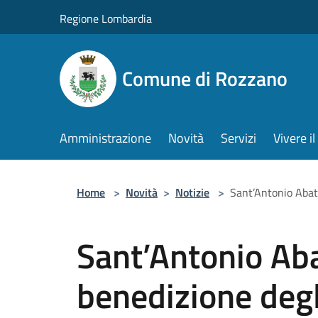
Salta al contenuto principale
Regione Lombardia
Comune di Rozzano
Amministrazione
Novità
Servizi
Vivere 
Home
>
Novità
>
Notizie
>
Sant’Antonio Abate
Sant’Antonio Aba
benedizione degl