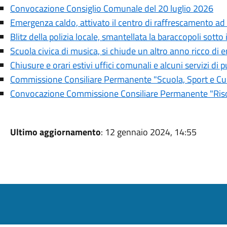
Convocazione Consiglio Comunale del 20 luglio 2026
Emergenza caldo, attivato il centro di raffrescamento ad
Blitz della polizia locale, smantellata la baraccopoli sotto
Scuola civica di musica, si chiude un altro anno ricco di 
Chiusure e orari estivi uffici comunali e alcuni servizi di pu
Commissione Consiliare Permanente "Scuola, Sport e Cul
Convocazione Commissione Consiliare Permanente "Risor
Ultimo aggiornamento
: 12 gennaio 2024, 14:55