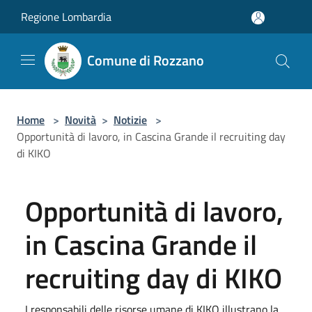
Salta al contenuto principale
Regione Lombardia
Comune di Rozzano
Home
>
Novità
>
Notizie
>
Opportunità di lavoro, in Cascina Grande il recruiting day
di KIKO
Opportunità di lavoro,
in Cascina Grande il
recruiting day di KIKO
I responsabili delle risorse umane di KIKO illustrano la