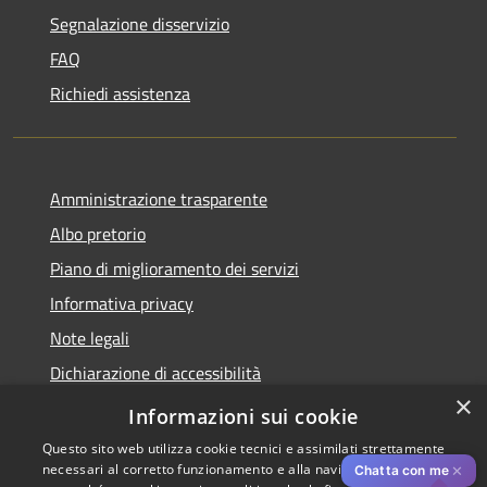
Segnalazione disservizio
FAQ
Richiedi assistenza
Amministrazione trasparente
Albo pretorio
Piano di miglioramento dei servizi
Informativa privacy
Note legali
Dichiarazione di accessibilità
×
Obiettivi di accessibilità per l'anno 2025
Informazioni sui cookie
Questo sito web utilizza cookie tecnici e assimilati strettamente
necessari al corretto funzionamento e alla navigazione del sito,
✕
Chatta con me