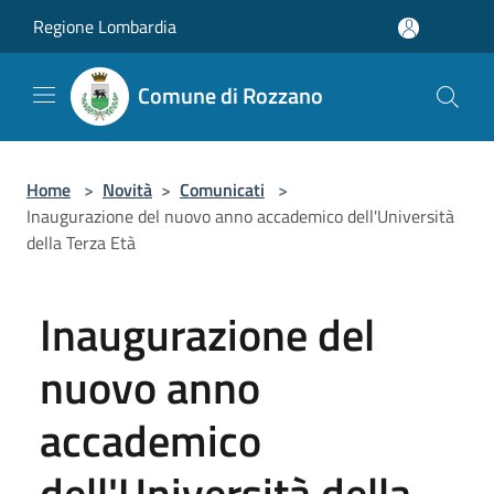
Salta al contenuto principale
Regione Lombardia
Comune di Rozzano
Home
>
Novità
>
Comunicati
>
Inaugurazione del nuovo anno accademico dell'Università
della Terza Età
Inaugurazione del
nuovo anno
accademico
dell'Università della