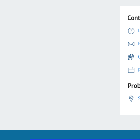
Cont
Prob