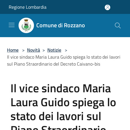
Salta al contenuto principale
Regione Lombardia
Comune di Rozzano
Home
>
Novità
>
Notizie
>
Il vice sindaco Maria Laura Guido spiega lo stato dei lavori
sul Piano Straordinario del Decreto Caivano-bis
Il vice sindaco Maria
Laura Guido spiega lo
stato dei lavori sul
Piano Straordinario