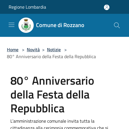
Salta al contenuto principale
Regione Lombardia
Comune di Rozzano
Home
>
Novità
>
Notizie
>
80° Anniversario della Festa della Repubblica
80° Anniversario
della Festa della
Repubblica
L’amministrazione comunale invita tutta la
cittadinanza alla cerimonia commemorativa che si