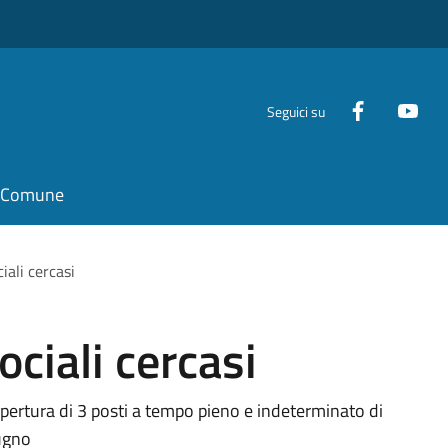
Seguici su
il Comune
iali cercasi
ciali cercasi
copertura di 3 posti a tempo pieno e indeterminato di
iugno