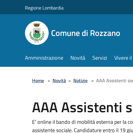
Salta al contenuto principale
Regione Lombardia
Comune di Rozzano
Amministrazione
Novità
Servizi
Vivere 
Home
>
Novità
>
Notizie
>
AAA Assistenti soc
AAA Assistenti so
E' online il bando di mobilità esterna per la 
assistente sociale. Candidature entro il 19 g