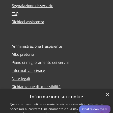
Segnalazione disservizio
FAQ
Richiedi assistenza
Amministrazione trasparente
Albo pretorio
Piano di miglioramento dei servizi
Informativa privacy
Note legali
Dichiarazione di accessibilità
×
Obiettivi di accessibilità per l'anno 2025
Informazioni sui cookie
Questo sito web utilizza cookie tecnici e assimilati strettamente
necessari al corretto funzionamento e alla navigazione del sito,
✕
Chatta con me