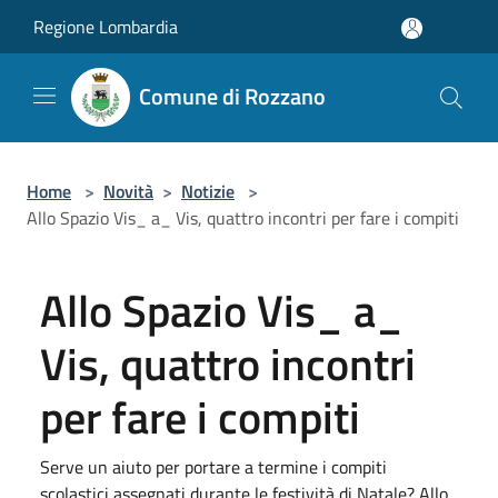
Salta al contenuto principale
Regione Lombardia
Comune di Rozzano
Home
>
Novità
>
Notizie
>
Allo Spazio Vis_ a_ Vis, quattro incontri per fare i compiti
Allo Spazio Vis_ a_
Vis, quattro incontri
per fare i compiti
Serve un aiuto per portare a termine i compiti
scolastici assegnati durante le festività di Natale? Allo