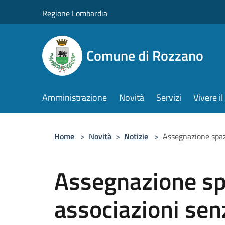
Salta al contenuto principale
Regione Lombardia
Comune di Rozzano
Amministrazione
Novità
Servizi
Vivere 
Home
>
Novità
>
Notizie
>
Assegnazione spazi
Assegnazione sp
associazioni sen