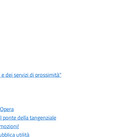
 dei servizi di prossimità"
 Opera
 il ponte della tangenziale
emozioni!
bblica utilità