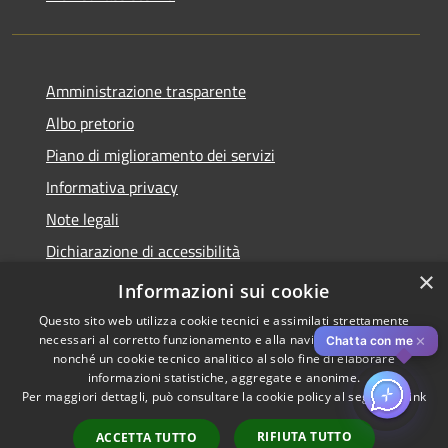
Amministrazione trasparente
Albo pretorio
Piano di miglioramento dei servizi
Informativa privacy
Note legali
Dichiarazione di accessibilità
×
Obiettivi di accessibilità per l'anno 2025
Informazioni sui cookie
Questo sito web utilizza cookie tecnici e assimilati strettamente
necessari al corretto funzionamento e alla navigazione del sito,
✕
Chatta con me
nonché un cookie tecnico analitico al solo fine di elaborare
informazioni statistiche, aggregate e anonime.
RSS
Copyright © 2026 • Comune di
Per maggiori dettagli, può consultare la cookie policy al seguente
link
Accessibilità
Rozzano • Powered by
Privacy
Municipium
Accesso
•
RIFIUTA TUTTO
ACCETTA TUTTO