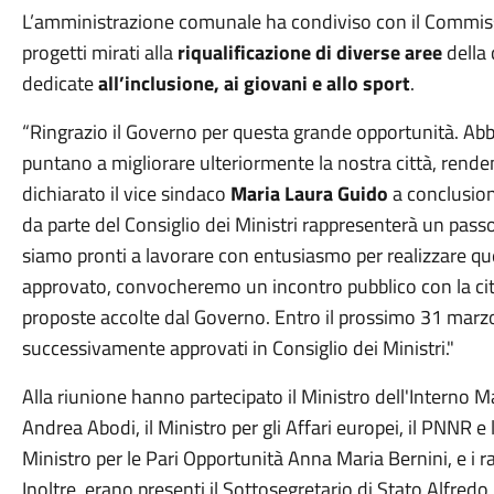
L’amministrazione comunale ha condiviso con il Commissar
progetti mirati alla
riqualificazione di diverse aree
della
dedicate
all’inclusione, ai giovani e allo sport
.
“Ringrazio il Governo per questa grande opportunità. Abb
puntano a migliorare ulteriormente la nostra città, rende
dichiarato il vice sindaco
Maria Laura Guido
a conclusion
da parte del Consiglio dei Ministri rappresenterà un pas
siamo pronti a lavorare con entusiasmo per realizzare que
approvato, convocheremo un incontro pubblico con la citt
proposte accolte dal Governo. Entro il prossimo 31 marzo 
successivamente approvati in Consiglio dei Ministri."
Alla riunione hanno partecipato il Ministro dell'Interno Ma
Andrea Abodi, il Ministro per gli Affari europei, il PNNR e 
Ministro per le Pari Opportunità Anna Maria Bernini, e i ra
Inoltre, erano presenti il Sottosegretario di Stato Alfre