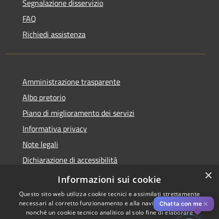
Segnalazione disservizio
FAQ
Richiedi assistenza
Amministrazione trasparente
Albo pretorio
Piano di miglioramento dei servizi
Informativa privacy
Note legali
Dichiarazione di accessibilità
×
Obiettivi di accessibilità per l'anno 2025
Informazioni sui cookie
Questo sito web utilizza cookie tecnici e assimilati strettamente
necessari al corretto funzionamento e alla navigazione del sito,
✕
Chatta con me
nonché un cookie tecnico analitico al solo fine di elaborare