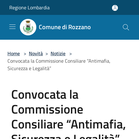
Salta al contenuto principale
Regione Lombardia
Comune di Rozzano
Home
>
Novità
>
Notizie
>
Convocata la Commissione Consiliare “Antimafia,
Sicurezza e Legalità”
Convocata la
Commissione
Consiliare “Antimafia,
Sicurezza e Legalità”