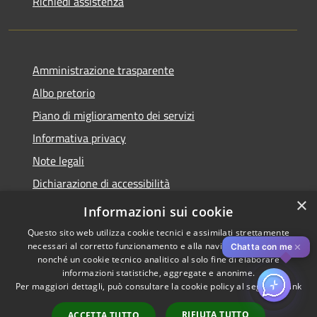
Richiedi assistenza
Amministrazione trasparente
Albo pretorio
Piano di miglioramento dei servizi
Informativa privacy
Note legali
Dichiarazione di accessibilità
×
Obiettivi di accessibilità per l'anno 2025
Informazioni sui cookie
Questo sito web utilizza cookie tecnici e assimilati strettamente
necessari al corretto funzionamento e alla navigazione del sito,
✕
Chatta con me
nonché un cookie tecnico analitico al solo fine di elaborare
informazioni statistiche, aggregate e anonime.
RSS
Copyright © 2026 • Comune di
Per maggiori dettagli, può consultare la cookie policy al seguente
link
Accessibilità
Rozzano • Powered by
Privacy
Municipium
Accesso
•
RIFIUTA TUTTO
ACCETTA TUTTO