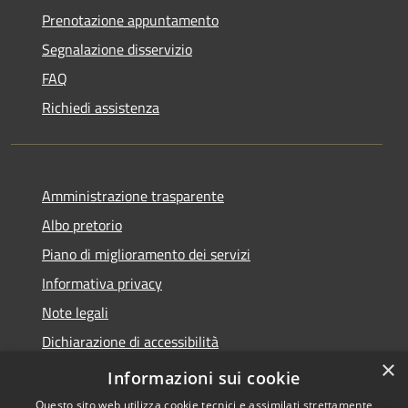
Prenotazione appuntamento
Segnalazione disservizio
FAQ
Richiedi assistenza
Amministrazione trasparente
Albo pretorio
Piano di miglioramento dei servizi
Informativa privacy
Note legali
Dichiarazione di accessibilità
×
Obiettivi di accessibilità per l'anno 2025
Informazioni sui cookie
Questo sito web utilizza cookie tecnici e assimilati strettamente