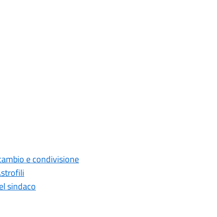
scambio e condivisione
trofili
del sindaco