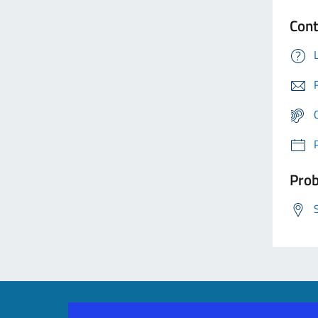
Cont
Prob