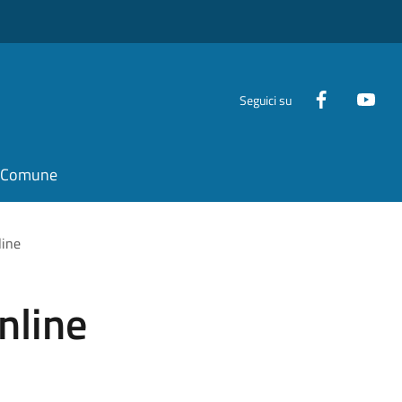
Seguici su
il Comune
nline
online