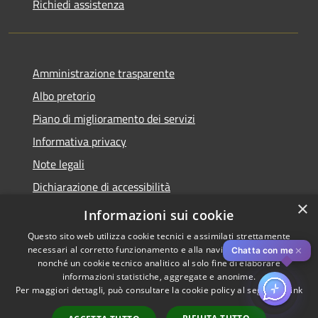
Richiedi assistenza
Amministrazione trasparente
Albo pretorio
Piano di miglioramento dei servizi
Informativa privacy
Note legali
Dichiarazione di accessibilità
×
Obiettivi di accessibilità per l'anno 2025
Informazioni sui cookie
Questo sito web utilizza cookie tecnici e assimilati strettamente
necessari al corretto funzionamento e alla navigazione del sito,
✕
Chatta con me
nonché un cookie tecnico analitico al solo fine di elaborare
informazioni statistiche, aggregate e anonime.
RSS
Copyright © 2026 • Comune di
Per maggiori dettagli, può consultare la cookie policy al seguente
link
Accessibilità
Rozzano • Powered by
Privacy
Municipium
Accesso
•