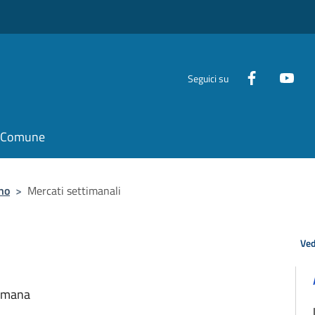
Seguici su
il Comune
no
>
Mercati settimanali
Ved
timana