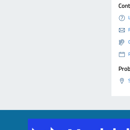
Cont
Prob