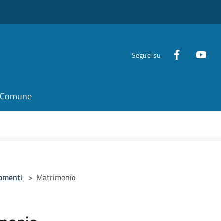
Seguici su
il Comune
omenti
>
Matrimonio