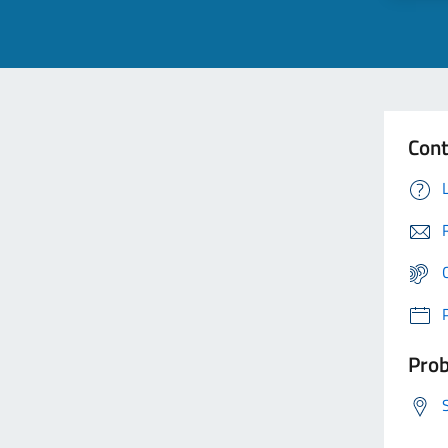
Cont
Prob