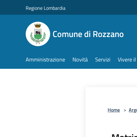
Salta al contenuto principale
Regione Lombardia
Comune di Rozzano
Amministrazione
Novità
Servizi
Vivere 
Home
>
Arg