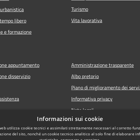
Turismo
 urbanistica
Vita lavorativa
 tempo libero
e e formazione
ione appuntamento
Amministrazione trasparente
one disservizio
Albo pretorio
Piano di miglioramento dei servi
ssistenza
Informativa privacy
Note legali
Informazioni sui cookie
Dichiarazione di accessibilità
web utilizza cookie tecnici e assimilati strettamente necessari al corretto fu
Obiettivi di accessibilità per l'
azione del sito, nonché un cookie tecnico analitico al solo fine di elaborare i
statistiche, aggregate e anonime.