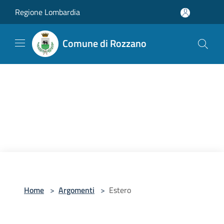
Salta al contenuto principale
Regione Lombardia
Comune di Rozzano
Home
>
Argomenti
>
Estero